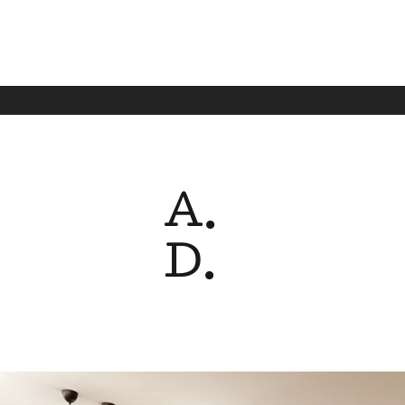
A.
D.